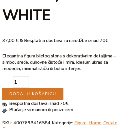
WHITE
37,00
€
& Besplatna dostava za narudžbe iznad 70€
Elegantna figura bijelog slona s dekorativnim detaljima –
simbol sreće, duhovne čistoće i mira. Idealan ukras za
moderan, minimalistički ili boho interijer.
DODAJ U KOŠARICU
Besplatna dostava iznad 70€
Plaćanje virmanom ili pouzećem
SKU:
4007698416584
Kategorije:
Figure
,
Home
,
Ostale