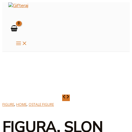
MAIN
Skip
MENU
to
Search
content
FIGURA,
SLON
,
,
FIGURE
HOME
OSTALE FIGURE
WHITE
količina
FIGURA, SLON