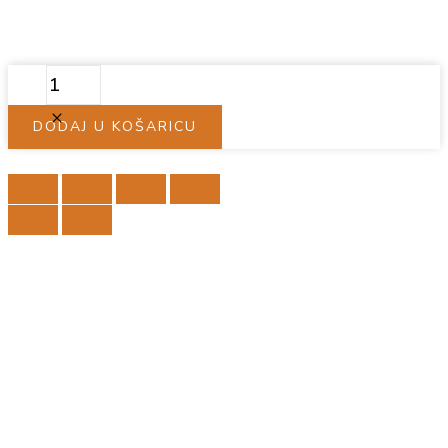
FIGURA,
SLON
WHITE
DODAJ U KOŠARICU
količina