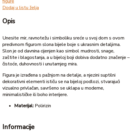
figure
Dodaj u listu želja
Opis
Unesite mir, ravnotežu i simboliku sreće u svoj dom s ovom
predivnom figurom slona bijele boje s ukrasnim detaljima.
Slon je od davnina cijenjen kao simbol mudrosti, snage,
zaštite i blagostanja, a u bijeloj boji dobiva dodatno značenje –
čistoće, duhovnosti i unutarnjeg mira.
Figura je izrađena s pažnjom na detalje, a njezini suptilni
dekorativni elementi ističu se na bijeloj podlozi, stvarajući
vizualno privlačan, savršeno se uklapa u moderne,
minimalističke ili boho interijere.
Materijal:
Polirizin
Informacije