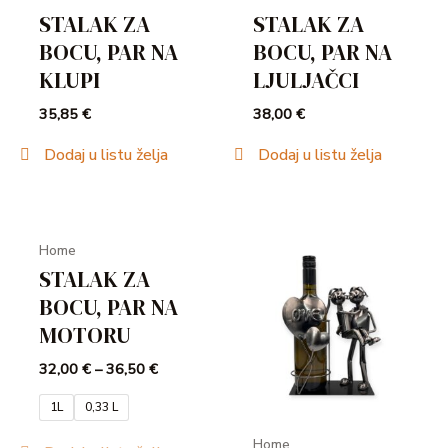
STALAK ZA
STALAK ZA
BOCU, PAR NA
BOCU, PAR NA
KLUPI
LJULJAČCI
35,85
€
38,00
€
Dodaj u listu želja
Dodaj u listu želja
Home
STALAK ZA
BOCU, PAR NA
MOTORU
32,00
€
–
36,50
€
1L
0,33 L
Home