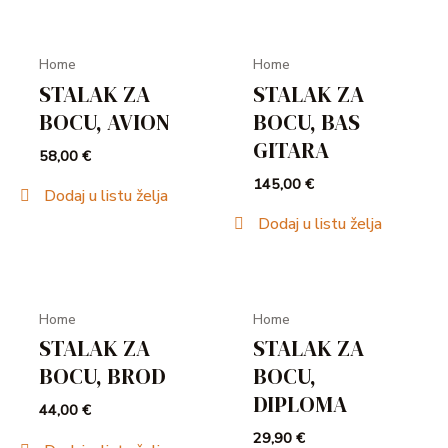
OUT OF STOCK
Home
Home
STALAK ZA
STALAK ZA
BOCU, AVION
BOCU, BAS
U
GITARA
58,00
€
GLE
145,00
€
Dodaj u listu želja
Dodaj u listu želja
Home
Home
STALAK ZA
STALAK ZA
BOCU, BROD
BOCU,
DIPLOMA
44,00
€
29,90
€