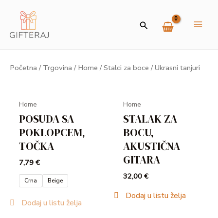
Skip
MAI
to
Search
ME
content
Početna
/
Trgovina
/
Home
/ Stalci za boce / Ukrasni tanjuri
U
GLE
Home
Home
POSUDA SA
STALAK ZA
POKLOPCEM,
BOCU,
TOČKA
AKUSTIČNA
GITARA
7,79
€
32,00
€
Crna
Beige
Dodaj u listu želja
Dodaj u listu želja