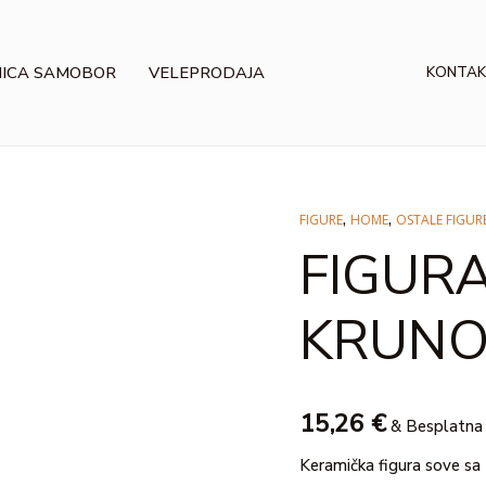
NICA SAMOBOR
VELEPRODAJA
KONTAK
,
,
FIGURE
HOME
OSTALE FIGUR
FIGURA,
FIGURA
SOVA
S
KRUNOM
KRUN
količina
15,26
€
& Besplatna 
Keramička figura sove sa