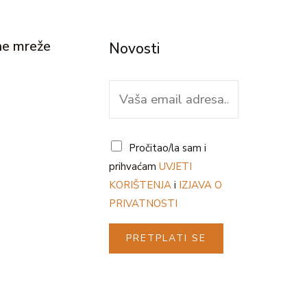
ne mreže
Novosti
E
m
a
i
G
Pročitao/la sam i
l
D
prihvaćam
UVJETI
*
P
KORIŠTENJA
i
IZJAVA O
R
PRIVATNOSTI
*
PRETPLATI SE