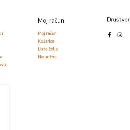
Društve
Moj račun
 i
Moj račun
Košarica
Lista želja
ja
Narudžbe
osti