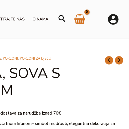
Search
TIRAJTE NAS
O NAMA
,
,
E
POKLONI
POKLONI ZA DJECU
, SOVA S
OM
dostava za narudžbe iznad 70€
 zlatnom krunom– simbol mudrosti, elegantna dekoracija za