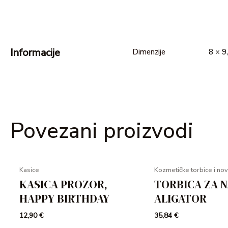
Informacije
Dimenzije
8 × 9
Povezani proizvodi
Kasice
Kozmetičke torbice i nov
KASICA PROZOR,
TORBICA ZA N
HAPPY BIRTHDAY
ALIGATOR
12,90
€
35,84
€