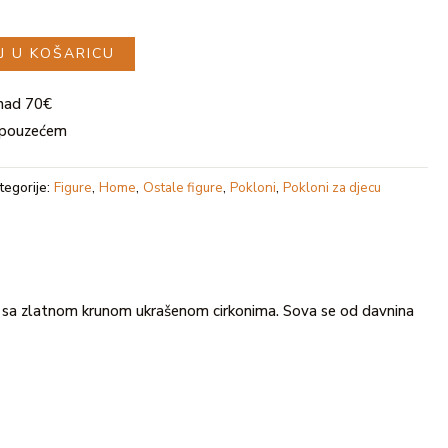
J U KOŠARICU
nad 70€
i pouzećem
tegorije:
Figure
,
Home
,
Ostale figure
,
Pokloni
,
Pokloni za djecu
 sa zlatnom krunom ukrašenom cirkonima. Sova se od davnina