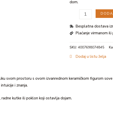
dom.
DODA
Besplatna dostava iz
Plaćanje virmanom il
SKU:
4007698074845
Ka
Dodaj u listu želja
oliku svom prostoru s ovom izvanrednom keramičkom figurom sove
tuicije i znanja.
radne kutke ili poklon koji ostavlja dojam.