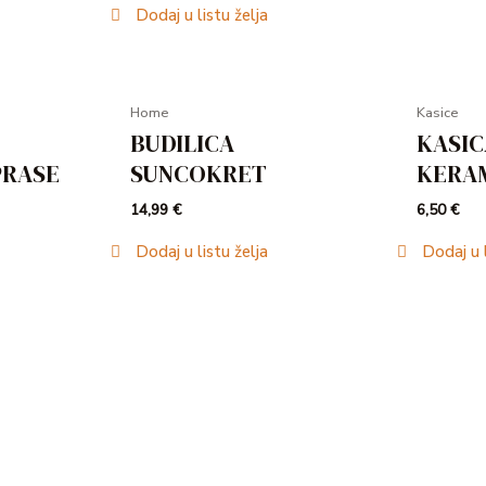
Dodaj u listu želja
Home
Kasice
BUDILICA
KASIC
PRASE
SUNCOKRET
KERAM
14,99
€
6,50
€
Dodaj u listu želja
Dodaj u l