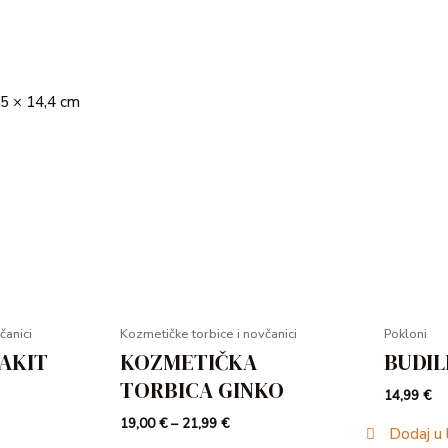
,5 × 14,4 cm
čanici
Kozmetičke torbice i novčanici
Pokloni
AKIT
KOZMETIČKA
BUDIL
TORBICA GINKO
14,99
€
19,00
€
–
21,99
€
Dodaj u l