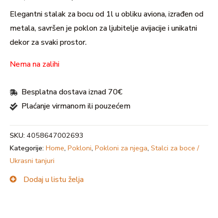
Elegantni stalak za bocu od 1l u obliku aviona, izrađen od
metala, savršen je poklon za ljubitelje avijacije i unikatni
dekor za svaki prostor.
Nema na zalihi
Besplatna dostava iznad 70€
Plaćanje virmanom ili pouzećem
SKU:
4058647002693
Kategorije:
Home
,
Pokloni
,
Pokloni za njega
,
Stalci za boce /
Ukrasni tanjuri
Dodaj u listu želja