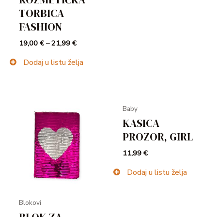
TORBICA
FASHION
19,00
€
–
21,99
€
Dodaj u listu želja
Baby
KASICA
PROZOR, GIRL
11,99
€
Dodaj u listu želja
Blokovi