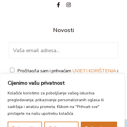
Novosti
E
m
a
G
i
Pročitao/la sam i prihvaćam
UVJETI KORIŠTENJA
i
D
l
IZJAVA O PRIVATNOSTI
Cijenimo vašu privatnost
P
*
Kolačiće koristimo za poboljšanje vašeg iskustva
PRETPLATI SE
R
pregledavanja, prikazivanje personaliziranih oglasa ili
*
sadržaja i analizu prometa. Klikom na "Prihvati sve"
pristajete na našu upotrebu kolačića.