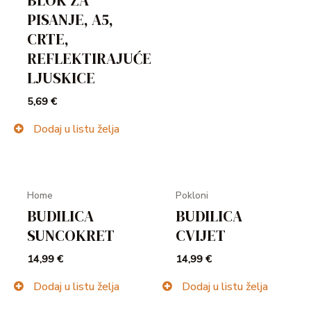
BLOK ZA
PISANJE, A5,
CRTE,
REFLEKTIRAJUĆE
LJUSKICE
5,69
€
Dodaj u listu želja
Home
Pokloni
BUDILICA
BUDILICA
SUNCOKRET
CVIJET
14,99
€
14,99
€
Dodaj u listu želja
Dodaj u listu želja