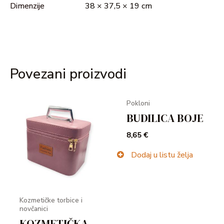
Dimenzije
38 × 37,5 × 19 cm
Povezani proizvodi
Pokloni
BUDILICA BOJE
8,65
€
Dodaj u listu želja
Kozmetičke torbice i
novčanici
KOZMETIČKA