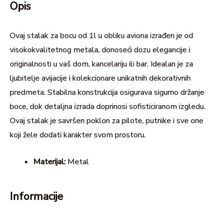
Opis
Ovaj stalak za bocu od 1l u obliku aviona izrađen je od
visokokvalitetnog metala, donoseći dozu elegancije i
originalnosti u vaš dom, kancelariju ili bar. Idealan je za
ljubitelje avijacije i kolekcionare unikatnih dekorativnih
predmeta. Stabilna konstrukcija osigurava sigurno držanje
boce, dok detaljna izrada doprinosi sofisticiranom izgledu.
Ovaj stalak je savršen poklon za pilote, putnike i sve one
koji žele dodati karakter svom prostoru.
Materijal:
Metal
Informacije