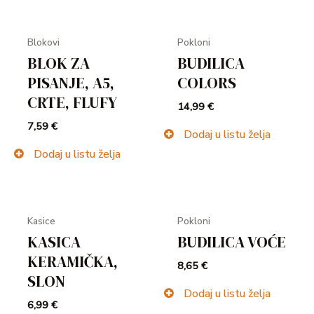
Blokovi
Pokloni
BLOK ZA
BUDILICA
PISANJE, A5,
COLORS
CRTE, FLUFY
14,99
€
7,59
€
Dodaj u listu želja
Dodaj u listu želja
Kasice
Pokloni
KASICA
BUDILICA VOĆE
KERAMIČKA,
8,65
€
SLON
Dodaj u listu želja
6,99
€