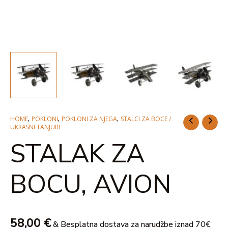
U
GLE
,
,
,
HOME
POKLONI
POKLONI ZA NJEGA
STALCI ZA BOCE /
UKRASNI TANJURI
STALAK ZA
BOCU, AVION
58,00
€
& Besplatna dostava za narudžbe iznad 70€