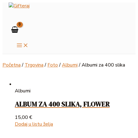
MAIN
Skip
MENU
to
Search
content
Početna
/
Trgovina
/
Foto
/
Albumi
/ Albumi za 400 slika
Albumi
ALBUM ZA 400 SLIKA, FLOWER
15,00
€
Dodaj u listu želja