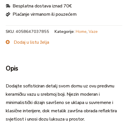
Besplatna dostava iznad 70€
Plaćanje virmanom ili pouzećem
SKU:
4058647037855
Kategorije:
Home
,
Vaze
Dodaj u listu želja
Opis
Dodajte sofisticiran detalj svom domu uz ovu predivnu
keramičku vazu u srebrnoj boji. Njezin moderan i
minimalistički dizajn savršeno se uklapa u suvremene i
klasične interijere, dok metalik završna obrada reflektira
svjetlost i unosi dozu luksuza u prostor.