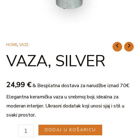
U
,
HOME
VAZE
VAZA,
VAZA, SILVER
SILVER
GLE
količina
24,99
€
& Besplatna dostava za narudžbe iznad 70€
Elegantna keramička vaza u srebrnoj boji, idealna za
moderan interijer. Ukrasni dodatak koji unosi sjaj i stil u
svaki prostor.
DODAJ U KOŠARICU