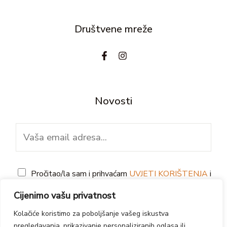
Društvene mreže
Novosti
E
m
a
G
i
Pročitao/la sam i prihvaćam
UVJETI KORIŠTENJA
i
D
l
IZJAVA O PRIVATNOSTI
Cijenimo vašu privatnost
P
*
Kolačiće koristimo za poboljšanje vašeg iskustva
PRETPLATI SE
R
pregledavanja, prikazivanje personaliziranih oglasa ili