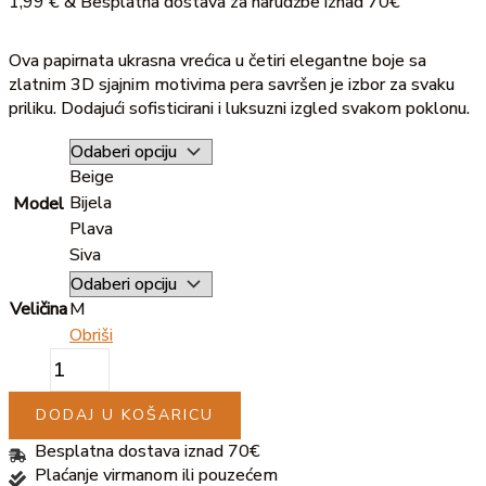
1,99
€
& Besplatna dostava za narudžbe iznad 70€
Ova papirnata ukrasna vrećica u četiri elegantne boje sa
zlatnim 3D sjajnim motivima pera savršen je izbor za svaku
priliku. Dodajući sofisticirani i luksuzni izgled svakom poklonu.
Beige
Bijela
Model
Plava
Siva
Veličina
M
Obriši
DODAJ U KOŠARICU
Besplatna dostava iznad 70€
Plaćanje virmanom ili pouzećem