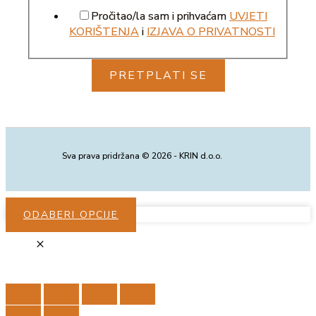
Pročitao/la sam i prihvaćam
UVJETI
KORIŠTENJA
i
IZJAVA O PRIVATNOSTI
PRETPLATI SE
Sva prava pridržana © 2026 - KRIN d.o.o.
ODABERI OPCIJE