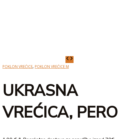
UKRASNA
VREĆICA,
,
POKLON VREĆICE
POKLON VREĆICE M
PERO
količina
UKRASNA
VREĆICA, PERO