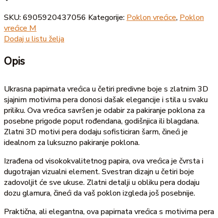
SKU:
6905920437056
Kategorije:
Poklon vrećice
,
Poklon
vrećice M
Dodaj u listu želja
Opis
Ukrasna papirnata vrećica u četiri predivne boje s zlatnim 3D
sjajnim motivima pera donosi dašak elegancije i stila u svaku
priliku. Ova vrećica savršen je odabir za pakiranje poklona za
posebne prigode poput rođendana, godišnjica ili blagdana.
Zlatni 3D motivi pera dodaju sofisticiran šarm, čineći je
idealnom za luksuzno pakiranje poklona.
Izrađena od visokokvalitetnog papira, ova vrećica je čvrsta i
dugotrajan vizualni element. Svestran dizajn u četiri boje
zadovoljit će sve ukuse. Zlatni detalji u obliku pera dodaju
dozu glamura, čineći da vaš poklon izgleda još posebnije.
Praktična, ali elegantna, ova papirnata vrećica s motivima pera