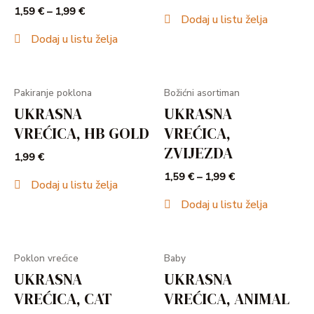
1,59
€
–
1,99
€
Dodaj u listu želja
Dodaj u listu želja
Pakiranje poklona
Božićni asortiman
UKRASNA
UKRASNA
VREĆICA, HB GOLD
VREĆICA,
ZVIJEZDA
1,99
€
1,59
€
–
1,99
€
Dodaj u listu želja
Dodaj u listu želja
Poklon vrećice
Baby
UKRASNA
UKRASNA
VREĆICA, CAT
VREĆICA, ANIMAL