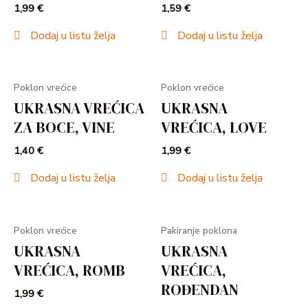
1,99
€
1,59
€
Dodaj u listu želja
Dodaj u listu želja
Poklon vrećice
Poklon vrećice
UKRASNA VREĆICA
UKRASNA
ZA BOCE, VINE
VREĆICA, LOVE
1,40
€
1,99
€
Dodaj u listu želja
Dodaj u listu želja
Poklon vrećice
Pakiranje poklona
UKRASNA
UKRASNA
VREĆICA, ROMB
VREĆICA,
ROĐENDAN
1,99
€