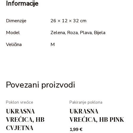
Informacije
Dimenzije
26 × 12 × 32 cm
Model
Zelena, Roza, Plava, Bijela
Veličina
M
Povezani proizvodi
Poklon vrećice
Pakiranje poklona
UKRASNA
UKRASNA
VREĆICA, HB
VREĆICA, HB PINK
CVJETNA
1,99
€