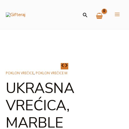
Skip
MAI
to
Search
ME
content
U
GLE
UKRASNA
,
POKLON VREĆICE
POKLON VREĆICE M
VREĆICA,
UKRASNA
MARBLE
količina
VREĆICA,
MARBLE