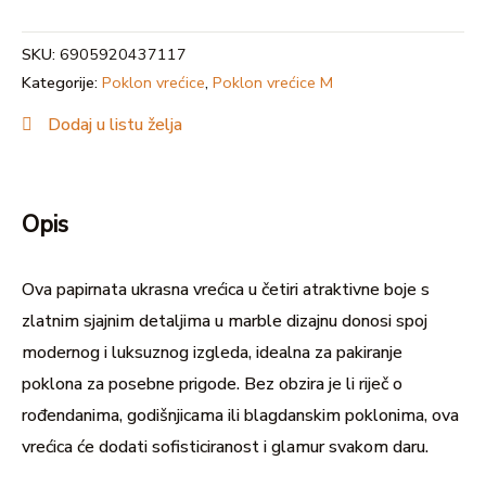
SKU:
6905920437117
Kategorije:
Poklon vrećice
,
Poklon vrećice M
Dodaj u listu želja
Opis
Ova papirnata ukrasna vrećica u četiri atraktivne boje s
zlatnim sjajnim detaljima u marble dizajnu donosi spoj
modernog i luksuznog izgleda, idealna za pakiranje
poklona za posebne prigode. Bez obzira je li riječ o
rođendanima, godišnjicama ili blagdanskim poklonima, ova
vrećica će dodati sofisticiranost i glamur svakom daru.