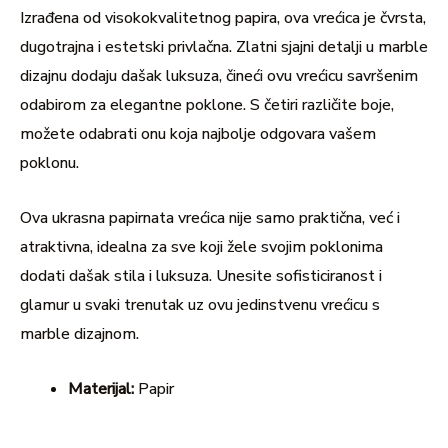
Izrađena od visokokvalitetnog papira, ova vrećica je čvrsta,
dugotrajna i estetski privlačna. Zlatni sjajni detalji u marble
dizajnu dodaju dašak luksuza, čineći ovu vrećicu savršenim
odabirom za elegantne poklone. S četiri različite boje,
možete odabrati onu koja najbolje odgovara vašem
poklonu.
Ova ukrasna papirnata vrećica nije samo praktična, već i
atraktivna, idealna za sve koji žele svojim poklonima
dodati dašak stila i luksuza. Unesite sofisticiranost i
glamur u svaki trenutak uz ovu jedinstvenu vrećicu s
marble dizajnom.
Materijal:
Papir