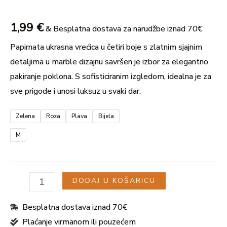
1,99
€
& Besplatna dostava za narudžbe iznad 70€
Papirnata ukrasna vrećica u četiri boje s zlatnim sjajnim
U
detaljima u marble dizajnu savršen je izbor za elegantno
pakiranje poklona. S sofisticiranim izgledom, idealna je za
GLE
sve prigode i unosi luksuz u svaki dar.
Zelena
Roza
Plava
Bijela
M
DODAJ U KOŠARICU
Besplatna dostava iznad 70€
Plaćanje virmanom ili pouzećem