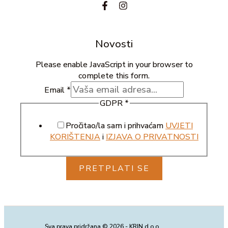
Novosti
Please enable JavaScript in your browser to
complete this form.
Email
*
GDPR
*
Pročitao/la sam i prihvaćam
UVJETI
KORIŠTENJA
i
IZJAVA O PRIVATNOSTI
PRETPLATI SE
Sva prava pridržana © 2026 - KRIN d.o.o.