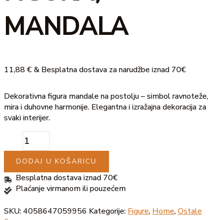
MANDALA
11,88
€
& Besplatna dostava za narudžbe iznad 70€
Dekorativna figura mandale na postolju – simbol ravnoteže,
mira i duhovne harmonije. Elegantna i izražajna dekoracija za
svaki interijer.
DODAJ U KOŠARICU
Besplatna dostava iznad 70€
Plaćanje virmanom ili pouzećem
SKU:
4058647059956
Kategorije:
Figure
,
Home
,
Ostale