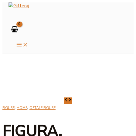
MAIN
Skip
MENU
to
Search
content
FIGURA,
MANDALA
,
,
FIGURE
HOME
OSTALE FIGURE
količina
FIGURA,