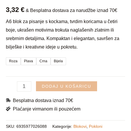
3,32
€
& Besplatna dostava za narudžbe iznad 70€
A6 blok za pisanje s kockama, tvrdim koricama u četiri
boje, ukrašen motivima trokuta naglašenih zlatnim ili
srebrnim detaljima. Kompaktan i elegantan, savršen za
bilješke i kreativne ideje u pokretu.
Roza
Plava
Crna
Bijela
DODAJ U KOŠARICU
Besplatna dostava iznad 70€
Plaćanje virmanom ili pouzećem
SKU:
6935977026088
Kategorije:
Blokovi
,
Pokloni