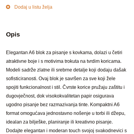
Dodaj u listu želja
Opis
Elegantan A6 blok za pisanje s kovkama, dolazi u četiri
atraktivne boje i s motivima trokuta na tvrdim koricama.
Modeli sadrže zlatne ili srebrne detalje koji dodaju dašak
sofisticiranosti. Ovaj blok je savršen za sve koji žele
spojiti funkcionalnost i stil. Čvrste korice pružaju zaštitu i
dugovječnost, dok visokokvalitetan papir osigurava
ugodno pisanje bez razmazivanja tinte. Kompaktni A6
format omogućava jednostavno nošenje u torbi ili džepu,
idealan za bilješke, planiranje ili kreativno pisanje.
Dodajte elegantan i moderan touch svojoj svakodnevici s