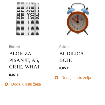
Blokovi
Pokloni
BLOK ZA
BUDILICA
PISANJE, A5,
BOJE
CRTE, WHAT
8,65
€
5,97
€
Dodaj u listu želja
Dodaj u listu želja