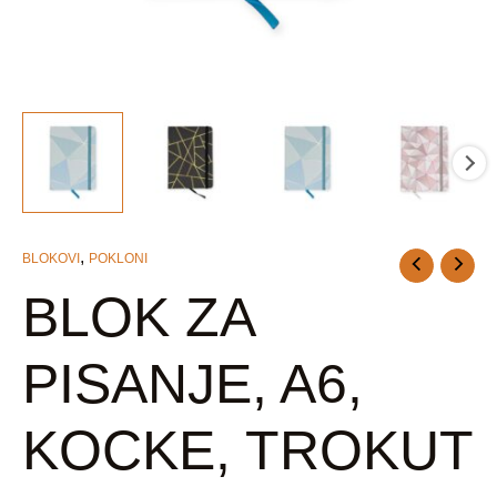
U
GLE
,
BLOKOVI
POKLONI
BLOK
ZA
BLOK ZA
PISANJE,
A6,
PISANJE, A6,
KOCKE,
TROKUT
KOCKE, TROKUT
količina