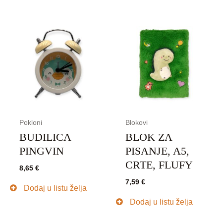
Pokloni
Blokovi
BUDILICA
BLOK ZA
PINGVIN
PISANJE, A5,
CRTE, FLUFY
8,65
€
7,59
€
Dodaj u listu želja
Dodaj u listu želja