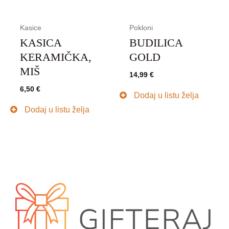
Kasice
Pokloni
KASICA
BUDILICA
KERAMIČKA,
GOLD
MIŠ
14,99
€
6,50
€
Dodaj u listu želja
Dodaj u listu želja