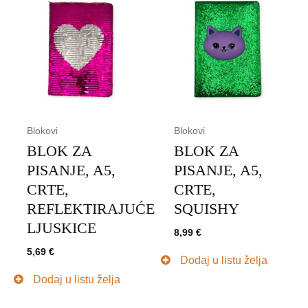
Blokovi
Blokovi
BLOK ZA
BLOK ZA
PISANJE, A5,
PISANJE, A5,
CRTE,
CRTE,
REFLEKTIRAJUĆE
SQUISHY
LJUSKICE
8,99
€
5,69
€
Dodaj u listu želja
Dodaj u listu želja