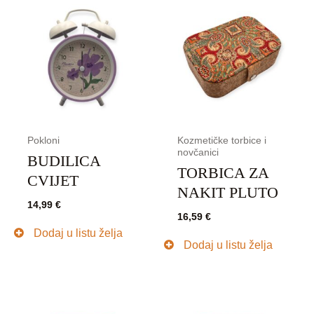
Pokloni
Kozmetičke torbice i
novčanici
BUDILICA
TORBICA ZA
CVIJET
NAKIT PLUTO
14,99
€
16,59
€
Dodaj u listu želja
Dodaj u listu želja