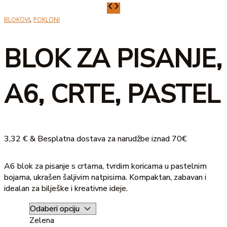
BLOK
ZA
,
BLOKOVI
POKLONI
PISANJE,
A6,
BLOK ZA PISANJE,
CRTE,
PASTEL
količina
A6, CRTE, PASTEL
3,32
€
& Besplatna dostava za narudžbe iznad 70€
A6 blok za pisanje s crtama, tvrdim koricama u pastelnim
bojama, ukrašen šaljivim natpisima. Kompaktan, zabavan i
idealan za bilješke i kreativne ideje.
Zelena