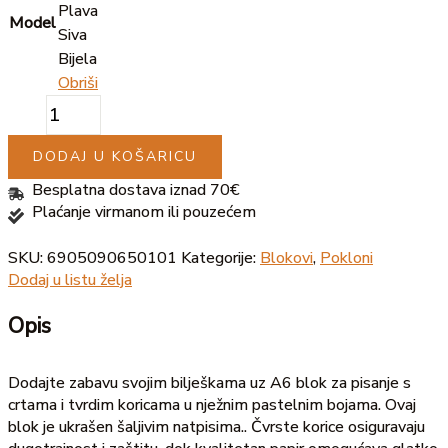
Plava
Model
Siva
Bijela
Obriši
DODAJ U KOŠARICU
Besplatna dostava iznad 70€
Plaćanje virmanom ili pouzećem
SKU:
6905090650101
Kategorije:
Blokovi
,
Pokloni
Dodaj u listu želja
Opis
Dodajte zabavu svojim bilješkama uz A6 blok za pisanje s
crtama i tvrdim koricama u nježnim pastelnim bojama. Ovaj
blok je ukrašen šaljivim natpisima.. Čvrste korice osiguravaju