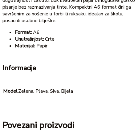
dugotrajnost i zaštitu, dok kvalitetan papir omogućava glatko
pisanje bez razmazivanja tinte. Kompaktni A6 format čini ga
savršenim za nošenje u torbi ili ruksaku, idealan za školu,
posao ili osobne bilješke.
Format:
A6
Unutrašnjost:
Crte
Materijal:
Papir
Informacije
Model
Zelena, Plava, Siva, Bijela
Povezani proizvodi