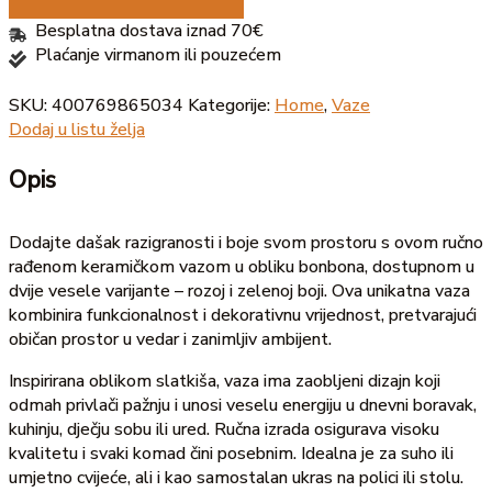
Besplatna dostava iznad 70€
Plaćanje virmanom ili pouzećem
SKU:
400769865034
Kategorije:
Home
,
Vaze
Dodaj u listu želja
Opis
Dodajte dašak razigranosti i boje svom prostoru s ovom ručno
rađenom keramičkom vazom u obliku bonbona, dostupnom u
dvije vesele varijante – rozoj i zelenoj boji. Ova unikatna vaza
kombinira funkcionalnost i dekorativnu vrijednost, pretvarajući
običan prostor u vedar i zanimljiv ambijent.
Inspirirana oblikom slatkiša, vaza ima zaobljeni dizajn koji
odmah privlači pažnju i unosi veselu energiju u dnevni boravak,
kuhinju, dječju sobu ili ured. Ručna izrada osigurava visoku
kvalitetu i svaki komad čini posebnim. Idealna je za suho ili
umjetno cvijeće, ali i kao samostalan ukras na polici ili stolu.