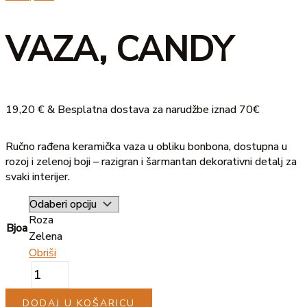
količina
VAZA, CANDY
19,20
€
& Besplatna dostava za narudžbe iznad 70€
Ručno rađena keramička vaza u obliku bonbona, dostupna u
rozoj i zelenoj boji – razigran i šarmantan dekorativni detalj za
svaki interijer.
Roza
Bjoa
Zelena
Obriši
DODAJ U KOŠARICU