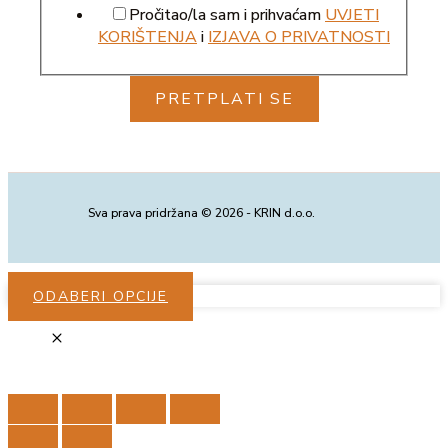
Pročitao/la sam i prihvaćam
UVJETI
KORIŠTENJA
i
IZJAVA O PRIVATNOSTI
PRETPLATI SE
Sva prava pridržana © 2026 - KRIN d.o.o.
ODABERI OPCIJE