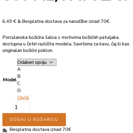
6,49
€
& Besplatna dostava za narudžbe iznad 70€
Porculanska božićna šalica s motivima božićnih patuljaka,
dostupna u četiri različita modela. Savršena za kavu, čaj ili kao
originalan božićni poklon.
A
B
Model
C
D
Obriši
DODAJ U KOŠARICU
Besplatna dostava iznad 70€