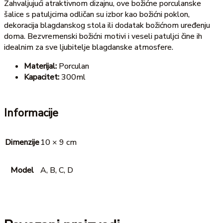
Zahvaljujući atraktivnom dizajnu, ove božićne porculanske
šalice s patuljcima odličan su izbor kao božićni poklon,
dekoracija blagdanskog stola ili dodatak božićnom uređenju
doma. Bezvremenski božićni motivi i veseli patuljci čine ih
idealnim za sve ljubitelje blagdanske atmosfere.
Materijal:
Porculan
Kapacitet:
300ml
Informacije
Dimenzije
10 × 9 cm
Model
A, B, C, D