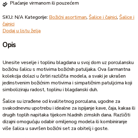
Plaćanje virmanom ili pouzećem
SKU:
N/A
Kategorije:
Božićni asortiman
,
Šalice i čajnici
,
Šalice i
čajnici
Dodaj u listu želja
Opis
Unesite veselje i toplinu blagdana u svoj dom uz porculansku
božićnu šalicu s motivima božićnih patuljaka. Ova šarmantna
kolekcija dolazi u četiri različita modela, a svaki je ukrašen
jedinstvenim božićnim motivima i simpatičnim patuljcima koji
simboliziraju radost, toplinu i blagdanski duh.
Šalice su izrađene od kvalitetnog porculana, ugodne za
svakodnevnu upotrebu i idealne za ispijanje kave, čaja, kakaa ili
drugih toplih napitaka tijekom hladnih zimskih dana. Različiti
dizajni omogućuju odabir omiljenog modela ili kombiniranje
više šalica u savršen božićni set za obitelj i goste.