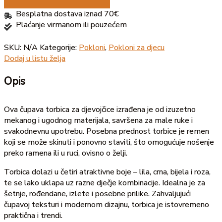
Besplatna dostava iznad 70€
Plaćanje virmanom ili pouzećem
SKU:
N/A
Kategorije:
Pokloni
,
Pokloni za djecu
Dodaj u listu želja
Opis
Ova čupava torbica za djevojčice izrađena je od izuzetno
mekanog i ugodnog materijala, savršena za male ruke i
svakodnevnu upotrebu. Posebna prednost torbice je remen
koji se može skinuti i ponovno staviti, što omogućuje nošenje
preko ramena ili u ruci, ovisno o želji.
Torbica dolazi u četiri atraktivne boje – lila, crna, bijela i roza,
te se lako uklapa uz razne dječje kombinacije. Idealna je za
šetnje, rođendane, izlete i posebne prilike. Zahvaljujući
čupavoj teksturi i modernom dizajnu, torbica je istovremeno
praktična i trendi.