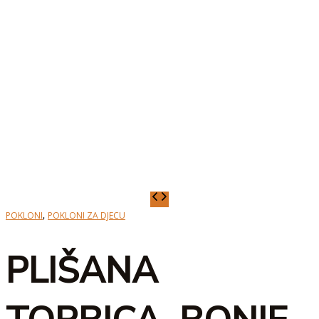
PLIŠANA
TORBICA,
,
POKLONI
POKLONI ZA DJECU
BONIE
količina
PLIŠANA