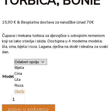
TORBICA, BONIE
15,90
€
& Besplatna dostava za narudžbe iznad 70€
Čupava i mekana torbica za djevojčice s odvojivim remenom
koji se lako stavlja i skida. Dostupna u 4 moderna modela:
lila, crna, bijela i roza. Lagana, nježna na dodir i idealna za svaki
dan.
Bijela
Crna
Model
Lila
Roza
Obriši
DODAJ U KOŠARICU