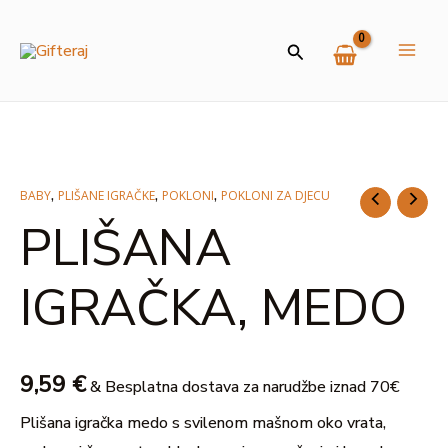
Skip
MAI
to
Search
ME
content
U
GLE
,
,
,
BABY
PLIŠANE IGRAČKE
POKLONI
POKLONI ZA DJECU
PLIŠANA
PLIŠANA
IGRAČKA,
MEDO
IGRAČKA, MEDO
količina
9,59
€
& Besplatna dostava za narudžbe iznad 70€
Plišana igračka medo s svilenom mašnom oko vrata,