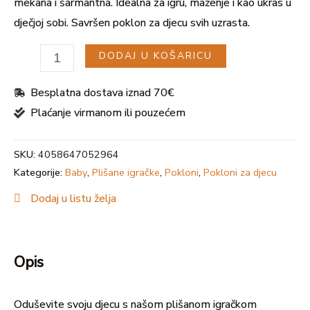
mekana i šarmantna. Idealna za igru, maženje i kao ukras u
dječjoj sobi. Savršen poklon za djecu svih uzrasta.
DODAJ U KOŠARICU
U
Besplatna dostava iznad 70€
Plaćanje virmanom ili pouzećem
GLE
SKU:
4058647052964
Kategorije:
Baby
,
Plišane igračke
,
Pokloni
,
Pokloni za djecu
Dodaj u listu želja
Opis
Oduševite svoju djecu s našom plišanom igračkom