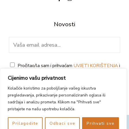
Novosti
E
m
a
G
i
Pročitao/la sam i prihvaćam
UVJETI KORIŠTENJA
i
D
l
IZJAVA O PRIVATNOSTI
Cijenimo vašu privatnost
P
*
Kolačiće koristimo za poboljšanje vašeg iskustva
PRETPLATI SE
R
pregledavanja, prikazivanje personaliziranih oglasa ili
*
sadržaja i analizu prometa. Klikom na "Prihvati sve"
pristajete na našu upotrebu kolačića.
Prilagodite
Odbaci sve
Prihvati sve
Sva prava pridržana © 2026 - KRIN d.o.o.