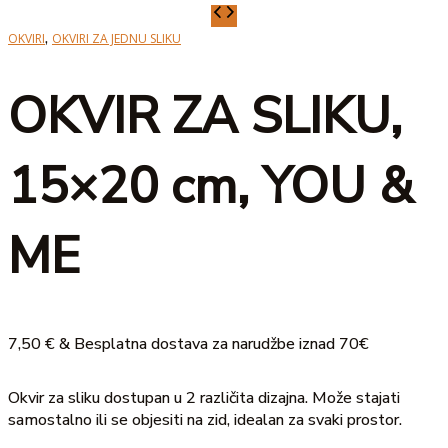
OKVIR
ZA
,
OKVIRI
OKVIRI ZA JEDNU SLIKU
SLIKU,
15x20
OKVIR ZA SLIKU,
cm,
YOU
&
15×20 cm, YOU &
ME
količina
ME
7,50
€
& Besplatna dostava za narudžbe iznad 70€
Okvir za sliku dostupan u 2 različita dizajna. Može stajati
samostalno ili se objesiti na zid, idealan za svaki prostor.