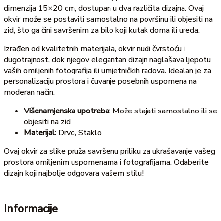
dimenzija 15×20 cm, dostupan u dva različita dizajna. Ovaj
okvir može se postaviti samostalno na površinu ili objesiti na
zid, što ga čini savršenim za bilo koji kutak doma ili ureda.
Izrađen od kvalitetnih materijala, okvir nudi čvrstoću i
dugotrajnost, dok njegov elegantan dizajn naglašava ljepotu
vaših omiljenih fotografija ili umjetničkih radova. Idealan je za
personalizaciju prostora i čuvanje posebnih uspomena na
moderan način.
Višenamjenska upotreba:
Može stajati samostalno ili se
objesiti na zid
Materijal:
Drvo, Staklo
Ovaj okvir za slike pruža savršenu priliku za ukrašavanje vašeg
prostora omiljenim uspomenama i fotografijama. Odaberite
dizajn koji najbolje odgovara vašem stilu!
Informacije