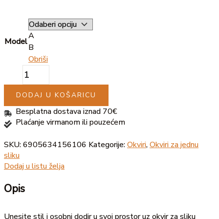
A
Model
B
Obriši
DODAJ U KOŠARICU
Besplatna dostava iznad 70€
Plaćanje virmanom ili pouzećem
SKU:
6905634156106
Kategorije:
Okviri
,
Okviri za jednu
sliku
Dodaj u listu želja
Opis
Unesite stil i osobni dodir u svoj prostor uz okvir za sliku