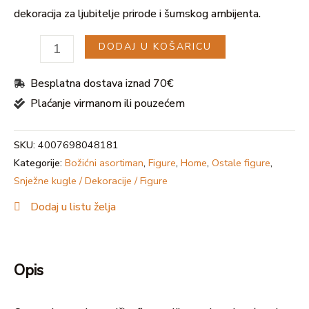
dekoracija za ljubitelje prirode i šumskog ambijenta.
DODAJ U KOŠARICU
Besplatna dostava iznad 70€
U
Plaćanje virmanom ili pouzećem
GLE
SKU:
4007698048181
Kategorije:
Božićni asortiman
,
Figure
,
Home
,
Ostale figure
,
Snježne kugle / Dekoracije / Figure
Dodaj u listu želja
Opis