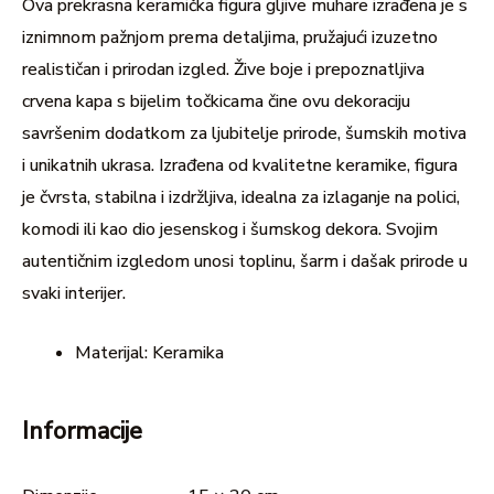
Ova prekrasna keramička figura gljive muhare izrađena je s
iznimnom pažnjom prema detaljima, pružajući izuzetno
realističan i prirodan izgled. Žive boje i prepoznatljiva
crvena kapa s bijelim točkicama čine ovu dekoraciju
savršenim dodatkom za ljubitelje prirode, šumskih motiva
i unikatnih ukrasa. Izrađena od kvalitetne keramike, figura
je čvrsta, stabilna i izdržljiva, idealna za izlaganje na polici,
komodi ili kao dio jesenskog i šumskog dekora. Svojim
autentičnim izgledom unosi toplinu, šarm i dašak prirode u
svaki interijer.
Materijal: Keramika
Informacije