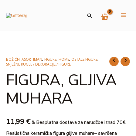
Skip
MAI
to
Search
ME
content
U
GLE
,
,
,
,
BOŽIĆNI ASORTIMAN
FIGURE
HOME
OSTALE FIGURE
FIGURA,
SNJEŽNE KUGLE / DEKORACIJE / FIGURE
GLJIVA
FIGURA, GLJIVA
MUHARA
količina
MUHARA
11,99
€
& Besplatna dostava za narudžbe iznad 70€
Realistična keramička figura gljive muhare– savršena