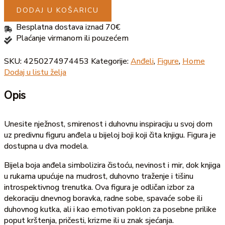
DODAJ U KOŠARICU
Besplatna dostava iznad 70€
Plaćanje virmanom ili pouzećem
SKU:
4250274974453
Kategorije:
Anđeli
,
Figure
,
Home
Dodaj u listu želja
Opis
Unesite nježnost, smirenost i duhovnu inspiraciju u svoj dom
uz predivnu figuru anđela u bijeloj boji koji čita knjigu. Figura je
dostupna u dva modela.
Bijela boja anđela simbolizira čistoću, nevinost i mir, dok knjiga
u rukama upućuje na mudrost, duhovno traženje i tišinu
introspektivnog trenutka. Ova figura je odličan izbor za
dekoraciju dnevnog boravka, radne sobe, spavaće sobe ili
duhovnog kutka, ali i kao emotivan poklon za posebne prilike
poput krštenja, pričesti, krizme ili u znak sjećanja.