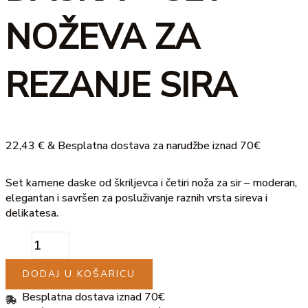
SIRA
NOŽEVA ZA
količina
REZANJE SIRA
22,43
€
& Besplatna dostava za narudžbe iznad 70€
Set kamene daske od škriljevca i četiri noža za sir – moderan,
elegantan i savršen za posluživanje raznih vrsta sireva i
delikatesa.
DODAJ U KOŠARICU
Besplatna dostava iznad 70€