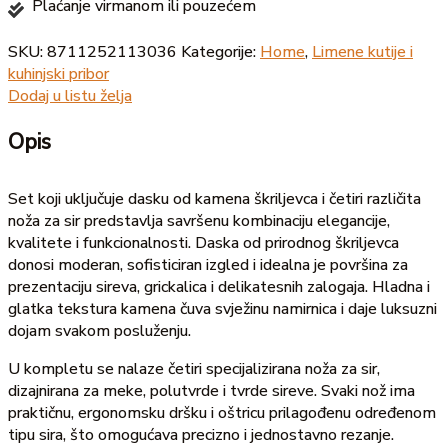
Plaćanje virmanom ili pouzećem
SKU:
8711252113036
Kategorije:
Home
,
Limene kutije i
kuhinjski pribor
Dodaj u listu želja
Opis
Set koji uključuje dasku od kamena škriljevca i četiri različita
noža za sir predstavlja savršenu kombinaciju elegancije,
kvalitete i funkcionalnosti. Daska od prirodnog škriljevca
donosi moderan, sofisticiran izgled i idealna je površina za
prezentaciju sireva, grickalica i delikatesnih zalogaja. Hladna i
glatka tekstura kamena čuva svježinu namirnica i daje luksuzni
dojam svakom posluženju.
U kompletu se nalaze četiri specijalizirana noža za sir,
dizajnirana za meke, polutvrde i tvrde sireve. Svaki nož ima
praktičnu, ergonomsku dršku i oštricu prilagođenu određenom
tipu sira, što omogućava precizno i jednostavno rezanje.