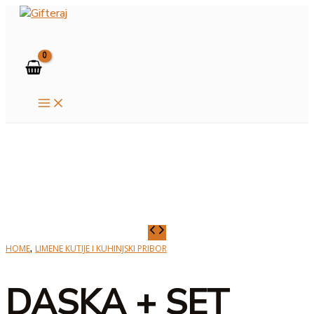
MAIN
Skip
MENU
to
Search
content
DASKA
+
,
HOME
LIMENE KUTIJE I KUHINJSKI PRIBOR
SET
NOŽEVA
DASKA + SET
ZA
REZANJE