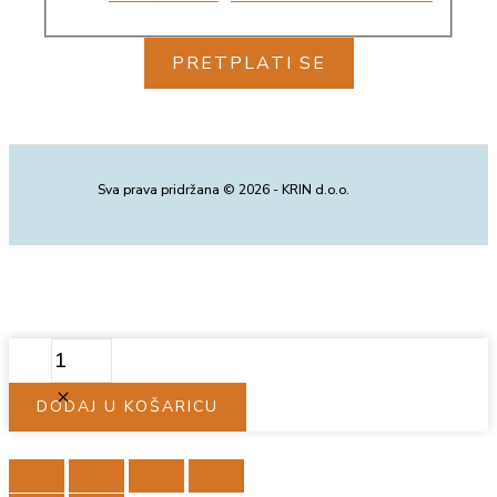
PRETPLATI SE
Sva prava pridržana © 2026 - KRIN d.o.o.
DASKA
+
SET
DODAJ U KOŠARICU
NOŽEVA
ZA
REZANJE
SIRA