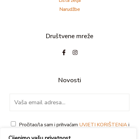
Lista želja
Narudžbe
Društvene mreže
Novosti
E
m
a
G
i
Pročitao/la sam i prihvaćam
UVJETI KORIŠTENJA
i
D
l
IZJAVA O PRIVATNOSTI
Cijenimo vašu privatnost