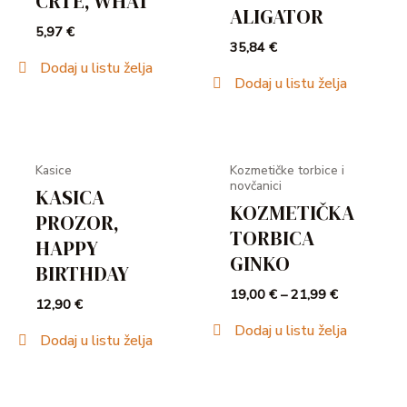
CRTE, WHAT
ALIGATOR
5,97
€
35,84
€
Dodaj u listu želja
Dodaj u listu želja
Kasice
Kozmetičke torbice i
novčanici
KASICA
KOZMETIČKA
PROZOR,
TORBICA
HAPPY
GINKO
BIRTHDAY
19,00
€
–
21,99
€
12,90
€
Dodaj u listu želja
Dodaj u listu želja