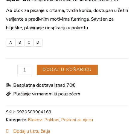
A6 blok za pisanje s crtama, tvrdih korica, dostupan u četiri
varijante s predivnim motivima flaminga. Savršen za
bilješke, planiranje i inspiraciju u pokretu.
U
A
B
C
D
GLE
DODAJ U KOŠARICU
Besplatna dostava iznad 70€
Plaćanje virmanom ili pouzećem
SKU:
6920509904163
Kategorije:
Blokovi
,
Pokloni
,
Pokloni za djecu
Dodaj u listu želja