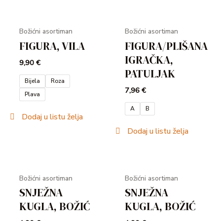
Božićni asortiman
Božićni asortiman
FIGURA, VILA
FIGURA/PLIŠANA
IGRAČKA,
9,90
€
U
PATULJAK
Bijela
Roza
7,96
€
GLE
Plava
A
B
Dodaj u listu želja
Dodaj u listu želja
Božićni asortiman
Božićni asortiman
SNJEŽNA
SNJEŽNA
KUGLA, BOŽIĆ
KUGLA, BOŽIĆ