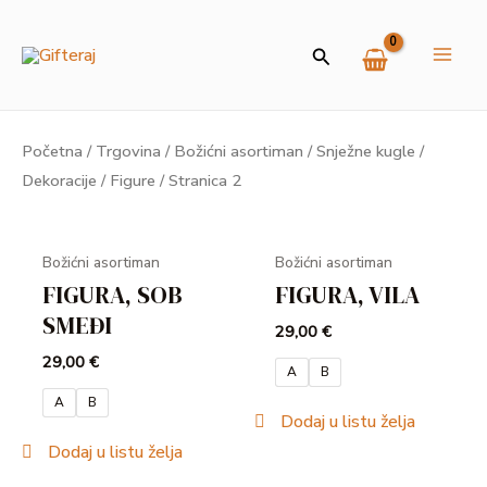
Skip
MAI
to
Search
ME
content
Početna
/
Trgovina
/
Božićni asortiman
/
Snježne kugle /
U
Dekoracije / Figure
/ Stranica 2
GLE
Božićni asortiman
Božićni asortiman
FIGURA, SOB
FIGURA, VILA
SMEĐI
29,00
€
29,00
€
A
B
A
B
Dodaj u listu želja
Dodaj u listu želja